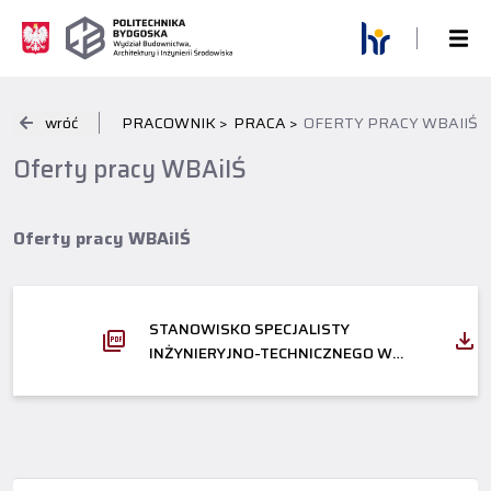
wróć
PRACOWNIK >
PRACA >
OFERTY PRACY WBAIIŚ
Oferty pracy WBAiIŚ
Oferty pracy WBAiIŚ
STANOWISKO SPECJALISTY
INŻYNIERYJNO-TECHNICZNEGO W
LABORATORIUM BADAWCZO-
DOŚWIADCZALNYM W WYMIARZE
PEŁNEGO ETATU_ TERMIN DO
13.12.2024