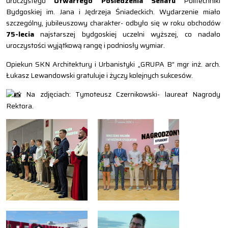
uroczystego
Otwartego Posiedzenia Senatu
Politechniki
Bydgoskiej im. Jana i Jędrzeja Śniadeckich. Wydarzenie miało
szczególny, jubileuszowy charakter- odbyło się w roku obchodów
75-lecia
najstarszej bydgoskiej uczelni wyższej, co nadało
uroczystości wyjątkową rangę i podniosły wymiar.
Opiekun SKN Architektury i Urbanistyki „GRUPA B” mgr inż. arch.
Łukasz Lewandowski gratuluje i życzy kolejnych sukcesów.
Na zdjęciach: Tymoteusz Czernikowski- laureat Nagrody
Rektora.