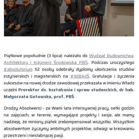
Piątkowe popołudnie (3 lipca) należało do
Wydział Budownictwa,
Architektury i Inżynierii Środowiska PBŚ
. Podczas uroczystego
#absolutorium
52 osoby odebrały dyplomy ukończenia studiów
inżynierskich i magisterskich na
#WBAiIŚ
. Gratulacje i życzenia
sukcesów na nowej drodze zawodowej przekazała w imieniu Władz
uczelni
Prorektor ds. kształcenia i spraw studenckich, dr hab.
Małgorzata Gotowska, prof. PBŚ
.
Drodzy Absolwenci - za Wami lata intensywnej pracy, setki godzin
na zajęciach, w terenie, wymagające projekty i sesje, ale mamy
nadzieję, że miniony piątek zrekompensował wszystko. Wszystkim
absolwentom życzymy ambitnych projektów, odwagi w kreowaniu
przestrzeni i niesłabnącej pasji.