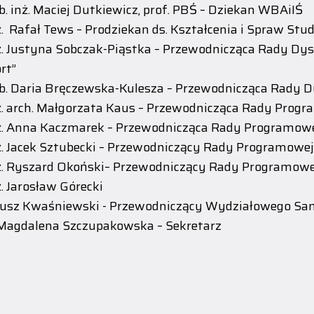
b. inż. Maciej Dutkiewicz, prof. PBŚ – Dziekan WBAiIŚ
ż. Rafał Tews – Prodziekan ds. Kształcenia i Spraw Stu
ż. Justyna Sobczak-Piąstka – Przewodnicząca Rady Dys
rt”
b. Daria Bręczewska-Kulesza – Przewodnicząca Rady D
ż. arch. Małgorzata Kaus – Przewodnicząca Rady Progr
ż. Anna Kaczmarek – Przewodnicząca Rady Programow
ż. Jacek Sztubecki – Przewodniczący Rady Programowej 
ż. Ryszard Okoński– Przewodniczący Rady Programowej
. Jarosław Górecki
sz Kwaśniewski - Przewodniczący Wydziałowego Sa
Magdalena Szczupakowska – Sekretarz