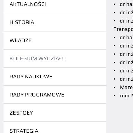
AKTUALNOŚCI
• dr ha
• dr in
• dr in
HISTORIA
Transpo
• dr ha
WŁADZE
• dr in
• dr in
KOLEGIUM WYDZIAŁU
• dr in
• dr in
RADY NAUKOWE
• dr inż
• Mateu
RADY PROGRAMOWE
• mgr 
ZESPOŁY
STRATEGIA